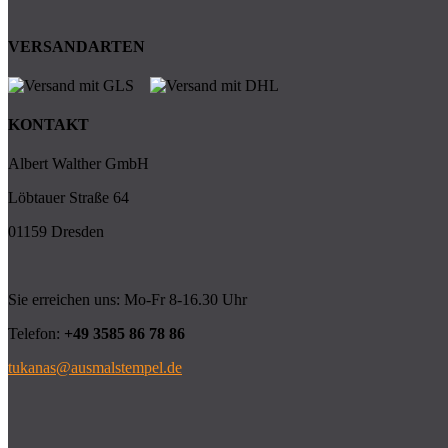
VERSANDARTEN
KONTAKT
Albert Walther GmbH
Löbtauer Straße 64
01159 Dresden
Sie erreichen uns: Mo-Fr 8-16.30 Uhr
Telefon:
+49 3585 86 78 86
tukanas@ausmalstempel.de