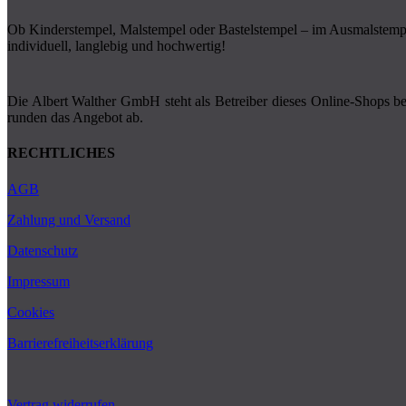
Ob Kinderstempel, Malstempel oder Bastelstempel – im Ausmalstempel
individuell, langlebig und hochwertig!
Die Albert Walther GmbH steht als Betreiber dieses Online-Shops ber
runden das Angebot ab.
RECHTLICHES
AGB
Zahlung und Versand
Datenschutz
Impressum
Cookies
Barrierefreiheitserklärung
Vertrag widerrufen