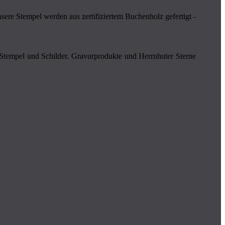
re Stempel werden aus zertifiziertem Buchenholz gefertigt -
 Stempel und Schilder. Gravurprodukte und Herrnhuter Ster­­ne