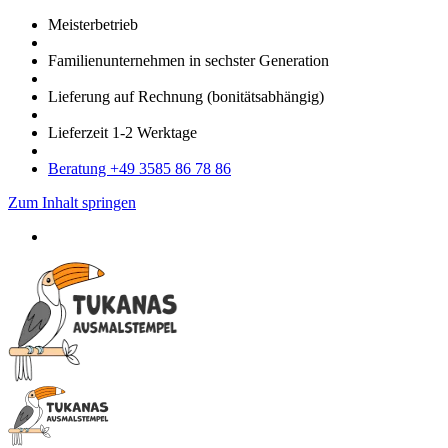
Meister­betrieb
Familien­unter­nehmen in sechster Gene­ration
Lieferung auf Rech­nung
(bonitätsabhängig)
Liefer­zeit
1-2
Werk­tage
Bera­tung +49 3585 86 78 86
Zum Inhalt springen