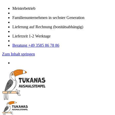
Meister­betrieb
Familien­unter­nehmen in sechster Gene­ration
Lieferung auf Rech­nung
(bonitätsabhängig)
Liefer­zeit
1-2
Werk­tage
Bera­tung +49 3585 86 78 86
Zum Inhalt springen