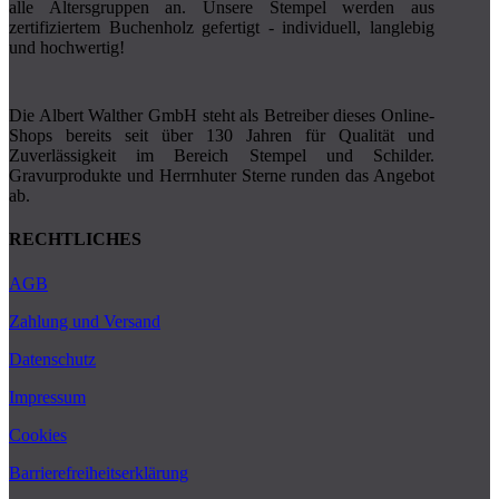
alle Altersgruppen an. Unsere Stempel werden aus
zertifiziertem Buchenholz gefertigt - individuell, langlebig
und hochwertig!
Die Albert Walther GmbH steht als Betreiber dieses Online-
Shops bereits seit über 130 Jahren für Qualität und
Zuverlässigkeit im Bereich Stempel und Schilder.
Gravurprodukte und Herrnhuter Ster­­ne runden das Angebot
ab.
RECHTLICHES
AGB
Zahlung und Versand
Datenschutz
Impressum
Cookies
Barrierefreiheitserklärung