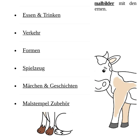
diese Welt spielerisch mit unseren
Ausmalbilder
mit den
zahlreichen Tiermotiven erkunden und kennenlernen.
Essen & Trinken
Tiere - Kategorien
Verkehr
Formen
Spielzeug
Märchen & Geschichten
Malstempel Zubehör