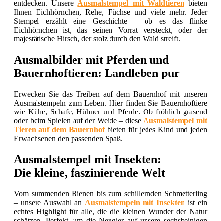
entdecken. Unsere
Ausmalstempel mit Waldtieren
bieten
Ihnen Eichhörnchen, Rehe, Füchse und viele mehr. Jeder
Stempel erzählt eine Geschichte – ob es das flinke
Eichhörnchen ist, das seinen Vorrat versteckt, oder der
majestätische Hirsch, der stolz durch den Wald streift.
Ausmalbilder mit Pferden und
Bauernhoftieren: Landleben pur
Erwecken Sie das Treiben auf dem Bauernhof mit unseren
Ausmalstempeln zum Leben. Hier finden Sie Bauernhoftiere
wie Kühe, Schafe, Hühner und Pferde. Ob fröhlich grasend
oder beim Spielen auf der Weide – diese
Ausmalstempel mit
Tieren auf dem Bauernhof
bieten für jedes Kind und jeden
Erwachsenen den passenden Spaß.
Ausmalstempel mit Insekten:
Die kleine, faszinierende Welt
Vom summenden Bienen bis zum schillernden Schmetterling
– unsere Auswahl an
Ausmalstempeln mit Insekten
ist ein
echtes Highlight für alle, die die kleinen Wunder der Natur
schätzen. Perfekt, um die Neugier auf unsere sechsbeinigen