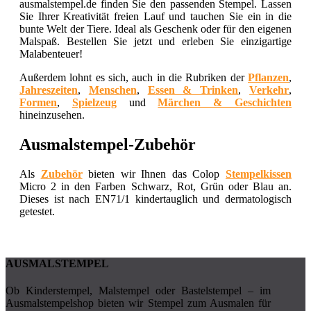
ausmalstempel.de finden Sie den passenden Stempel. Lassen
Sie Ihrer Kreativität freien Lauf und tauchen Sie ein in die
bunte Welt der Tiere. Ideal als Geschenk oder für den eigenen
Malspaß. Bestellen Sie jetzt und erleben Sie einzigartige
Malabenteuer!
Außerdem lohnt es sich, auch in die Rubriken der
Pflanzen
,
Jahreszeiten
,
Menschen
,
Essen & Trinken
,
Verkehr
,
Formen
,
Spielzeug
und
Märchen & Geschichten
hineinzusehen.
Ausmalstempel-Zubehör
Als
Zubehör
bieten wir Ihnen das Colop
Stempelkissen
Micro 2 in den
Farben
Schwarz, Rot, Grün oder Blau an.
Dieses ist nach EN71/1 kindertauglich und dermatologisch
getestet.
AUSMALSTEMPEL
Ob Kinderstempel, Malstempel oder Bastelstempel – im
Ausmalstempelshop bieten wir Stempel zum Ausmalen für