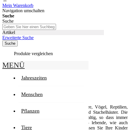
Mein Warenkorb
Navigation umschalten
Suche
Suche
Artikel
Erweiterte Suche
Suche
Produkte vergleichen
MENÜ
Startseite
Tiere
Jahreszeiten
Tiere
Menschen
Die Teilgebiete der Tiere sind die Säugetiere, Vögel, Reptilien,
Pflanzen
Amphibien, Fische,
Insekten
, Weichtiere und Stachelhäuter. Die
Vielfalt der Tiere ist so riesig und mannigfaltig, so dass immer
wieder auch neue Arten entdeckt werden – lebende, wie auch
Tiere
ausgestorbene, so wie die
Dinosaurier
. Lassen Sie Ihre Kinder