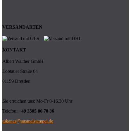
VERSANDARTEN
KONTAKT
Albert Walther GmbH
Löbtauer Straße 64
01159 Dresden
Sie erreichen uns: Mo-Fr 8-16.30 Uhr
Telefon:
+49 3585 86 78 86
tukanas@ausmalstempel.de