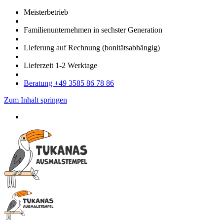
Meister­betrieb
Familien­unter­nehmen in sechster Gene­ration
Lieferung auf Rech­nung
(bonitätsabhängig)
Liefer­zeit
1-2
Werk­tage
Bera­tung +49 3585 86 78 86
Zum Inhalt springen