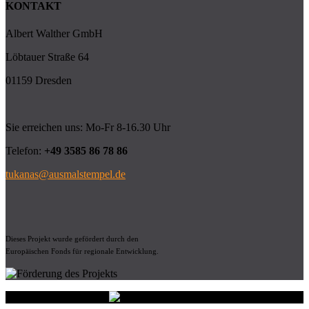
KONTAKT
Albert Walther GmbH
Löbtauer Straße 64
01159 Dresden
Sie erreichen uns: Mo-Fr 8-16.30 Uhr
Telefon:
+49 3585 86 78 86
tukanas@ausmalstempel.de
Dieses Projekt wurde gefördert durch den
Europäischen Fonds für regionale Entwicklung.