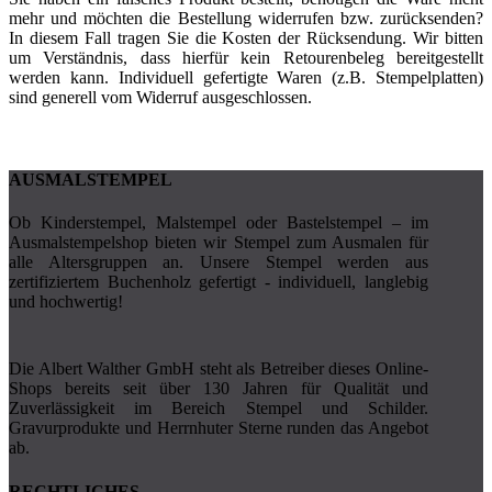
mehr und möchten die Bestellung widerrufen bzw. zurücksenden?
In diesem Fall tragen Sie die Kosten der Rücksendung. Wir bitten
um Verständnis, dass hierfür kein Retourenbeleg bereitgestellt
werden kann. Individuell gefertigte Waren (z.B. Stempelplatten)
sind generell vom Widerruf ausgeschlossen.
AUSMALSTEMPEL
Ob Kinderstempel, Malstempel oder Bastelstempel – im
Ausmalstempelshop bieten wir Stempel zum Ausmalen für
alle Altersgruppen an. Unsere Stempel werden aus
zertifiziertem Buchenholz gefertigt - individuell, langlebig
und hochwertig!
Die Albert Walther GmbH steht als Betreiber dieses Online-
Shops bereits seit über 130 Jahren für Qualität und
Zuverlässigkeit im Bereich Stempel und Schilder.
Gravurprodukte und Herrnhuter Ster­­ne runden das Angebot
ab.
RECHTLICHES