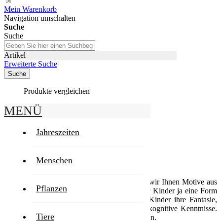
Mein Warenkorb
Navigation umschalten
Suche
Suche
Artikel
Erweiterte Suche
Suche
Produkte vergleichen
MENÜ
Startseite
Spielzeug
Jahreszeiten
Spielzeug
Menschen
In unserem
Ausmalstempel
-Sortiment bieten wir Ihnen Motive aus
Pflanzen
der Welt des Spielzeugs. Auch Malen stellt für Kinder ja eine Form
des Spielens dar. Durch Spielzeug entfalten Kinder ihre Fantasie,
entwickeln soziale Fähigkeiten und erweben kognitive Kenntnisse.
Tiere
Es fördert die Kreativität und das Lernvermögen.