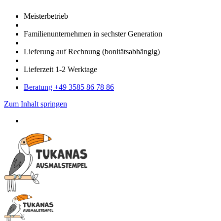
Meister­betrieb
Familien­unter­nehmen in sechster Gene­ration
Lieferung auf Rech­nung
(bonitätsabhängig)
Liefer­zeit
1-2
Werk­tage
Bera­tung +49 3585 86 78 86
Zum Inhalt springen