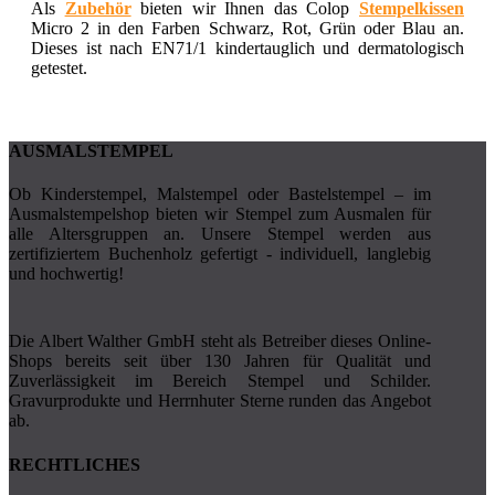
Als
Zubehör
bieten wir Ihnen das Colop
Stempelkissen
Micro 2 in den
Farben
Schwarz, Rot, Grün oder Blau an.
Dieses ist nach EN71/1 kindertauglich und dermatologisch
getestet.
AUSMALSTEMPEL
Ob Kinderstempel, Malstempel oder Bastelstempel – im
Ausmalstempelshop bieten wir Stempel zum Ausmalen für
alle Altersgruppen an. Unsere Stempel werden aus
zertifiziertem Buchenholz gefertigt - individuell, langlebig
und hochwertig!
Die Albert Walther GmbH steht als Betreiber dieses Online-
Shops bereits seit über 130 Jahren für Qualität und
Zuverlässigkeit im Bereich Stempel und Schilder.
Gravurprodukte und Herrnhuter Ster­­ne runden das Angebot
ab.
RECHTLICHES