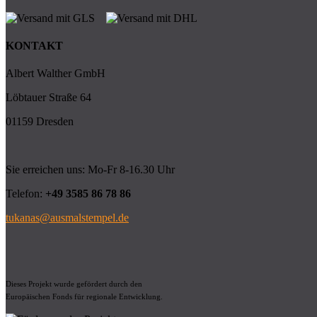
KONTAKT
Albert Walther GmbH
Löbtauer Straße 64
01159 Dresden
Sie erreichen uns: Mo-Fr 8-16.30 Uhr
Telefon:
+49 3585 86 78 86
tukanas@ausmalstempel.de
Dieses Projekt wurde gefördert durch den
Europäischen Fonds für regionale Entwicklung.