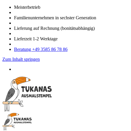
Meister­betrieb
Familien­unter­nehmen in sechster Gene­ration
Lieferung auf Rech­nung
(bonitätsabhängig)
Liefer­zeit
1-2
Werk­tage
Bera­tung +49 3585 86 78 86
Zum Inhalt springen