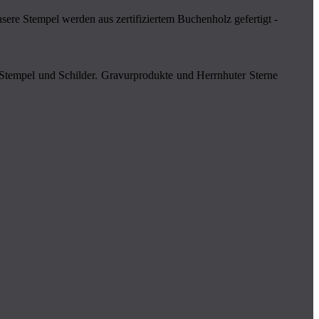
re Stempel werden aus zertifiziertem Buchenholz gefertigt -
 Stempel und Schilder. Gravurprodukte und Herrnhuter Ster­­ne