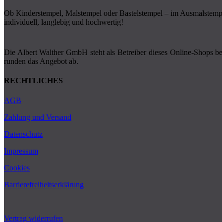
Ob Kinderstempel, Malstempel oder Bastelstempel – im Ausmalstempel
individuell, langlebig und hochwertig!
Die Albert Walther GmbH steht als Betreiber dieses Online-Shops ber
runden das Angebot ab.
RECHTLICHES
AGB
Zahlung und Versand
Datenschutz
Impressum
Cookies
Barrierefreiheitserklärung
Vertrag widerrufen