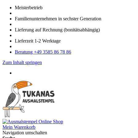
Meister­betrieb
Familien­unter­nehmen in sechster Gene­ration
Lieferung auf Rech­nung
(bonitätsabhängig)
Liefer­zeit
1-2
Werk­tage
Bera­tung +49 3585 86 78 86
Zum Inhalt springen
Mein Warenkorb
Navigation umschalten