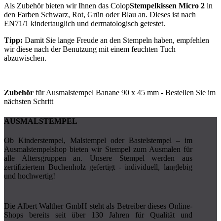
Als Zubehör bieten wir Ihnen das Colop
Stempelkissen Micro 2
in
den Farben Schwarz, Rot, Grün oder Blau an. Dieses ist nach
EN71/1 kindertauglich und dermatologisch getestet.
Tipp:
Damit Sie lange Freude an den Stempeln haben, empfehlen
wir diese nach der Benutzung mit einem feuchten Tuch
abzuwischen.
Zubehör
für Ausmalstempel Banane 90 x 45 mm - Bestellen Sie im
nächsten Schritt
AUSMALSTEMPEL
Ob Kinderstempel, Malstempel oder Bastelstempel – im
Ausmalstempelshop bieten wir Stempel zum Ausmalen für
alle Altersgruppen an. Unsere Stempel werden aus
zertifiziertem Buchenholz gefertigt - individuell, langlebig
und hochwertig!
Die Albert Walther GmbH steht als Betreiber dieses Online-
Shops bereits seit über 130 Jahren für Qualität und